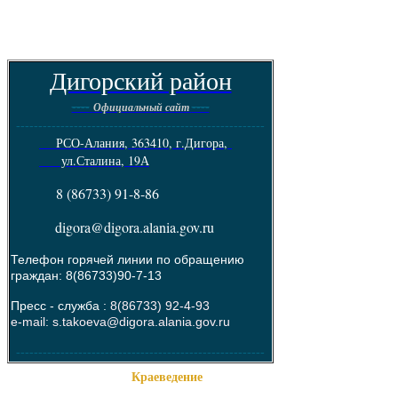
Дигорский район
----
----
Официальный сайт
--------------------------------------------------------
РСО-Алания, 363410, г.Дигора,
ул.Сталина, 19А
8 (86733) 91-8-86
digora@digora.alania.gov.ru
Телефон горячей линии по обращению
граждан: 8(86733)90-7-13
Пресс - служба :
8(86733) 92-4-93
e-mail: s.takoeva@digora.alania.gov.ru
--------------------------------------------------------
Краеведение