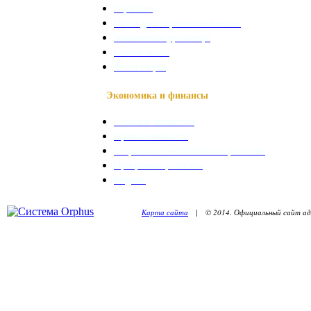
О районе
Наши достопримечательности
Знаменитые уроженцы
Святые места
Фотогалерея
Экономика и финансы
Сельское хозяйство
Промышленность
Социально-экономическое развитие
Программы развития
Бюджет
Карта сайта
| © 2014. Официальный сайт адм