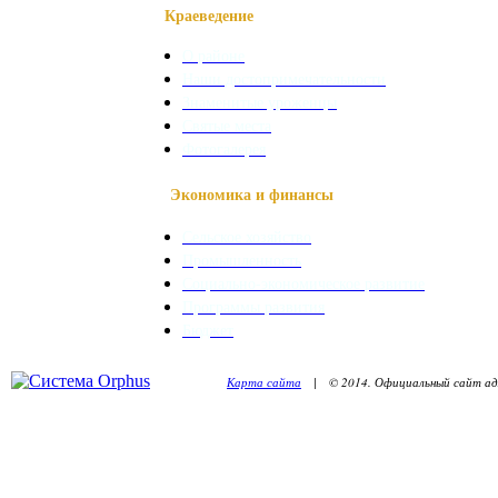
Краеведение
О районе
Наши достопримечательности
Знаменитые уроженцы
Святые места
Фотогалерея
Экономика и финансы
Сельское хозяйство
Промышленность
Социально-экономическое развитие
Программы развития
Бюджет
Карта сайта
| © 2014. Официальный сайт адм