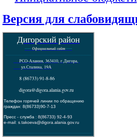
Версия для слабовидящ
Дигорский район
----
----
Официальный сайт
--------------------------------------------------------
РСО-Алания, 363410, г.Дигора,
ул.Сталина, 19А
8 (86733) 91-8-86
digora@digora.alania.gov.ru
Телефон горячей линии по обращению
граждан: 8(86733)90-7-13
Пресс - служба :
8(86733) 92-4-93
e-mail: s.takoeva@digora.alania.gov.ru
--------------------------------------------------------