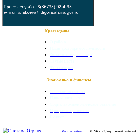
Пресс - служба :
8(86733) 92-4-93
e-mail: s.takoeva@digora.alania.gov.ru
--------------------------------------------------------
Краеведение
О районе
Наши достопримечательности
Знаменитые уроженцы
Святые места
Фотогалерея
Экономика и финансы
Сельское хозяйство
Промышленность
Социально-экономическое развитие
Программы развития
Бюджет
Карта сайта
| © 2014. Официальный сайт адм