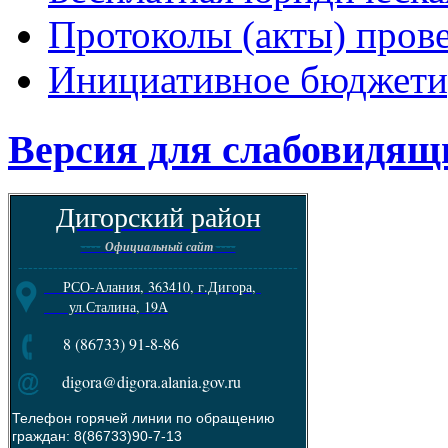
Протоколы (акты) пров
Инициативное бюджети
Версия для слабовидящ
Дигорский район
----
----
Официальный сайт
--------------------------------------------------------
РСО-Алания, 363410, г.Дигора,
ул.Сталина, 19А
8 (86733) 91-8-86
digora@digora.alania.gov.ru
Телефон горячей линии по обращению
граждан: 8(86733)90-7-13