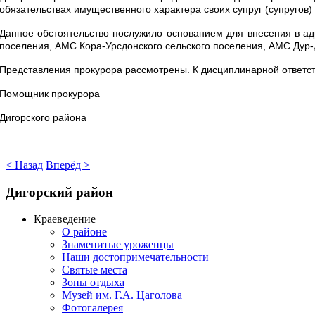
обязательствах имущественного характера своих супруг (супругов)
Данное обстоятельство послужило основанием для внесения в ад
поселения, АМС Кора-Урсдонского сельского поселения, АМС Дур-
Представления прокурора рассмотрены. К дисциплинарной ответс
Помощник прокурора
Дигорского района Р.Т. Дж
< Назад
Вперёд >
Дигорский
район
Краеведение
О районе
Знаменитые уроженцы
Наши достопримечательности
Святые места
Зоны отдыха
Музей им. Г.А. Цаголова
Фотогалерея