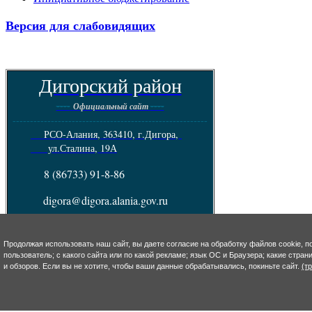
Версия для слабовидящих
Дигорский район
----
----
Официальный сайт
--------------------------------------------------------
РСО-Алания, 363410, г.Дигора,
ул.Сталина, 19А
8 (86733) 91-8-86
digora@digora.alania.gov.ru
Телефон горячей линии по обращению
граждан: 8(86733)90-7-13
Продолжая использовать наш сайт, вы даете согласие на обработку файлов cookie, п
пользователь; с какого сайта или по какой рекламе; язык ОС и Браузера; какие стра
Пресс - служба :
8(86733) 92-4-93
и обзоров. Если вы не хотите, чтобы ваши данные обрабатывались, покиньте сайт.
(т
e-mail: s.takoeva@digora.alania.gov.ru
--------------------------------------------------------