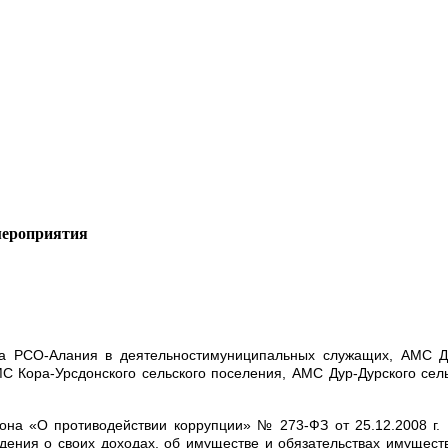
мероприятия
а РСО-Алания в деятельностимуниципальных служащих, АМС Диг
МС Кора-Урсдонского сельского поселения, АМС Дур-Дурского се
закона «О противодействии коррупции» № 273-ФЗ от 25.12.2008 
ения о своих доходах, об имуществе и обязательствах имуществ