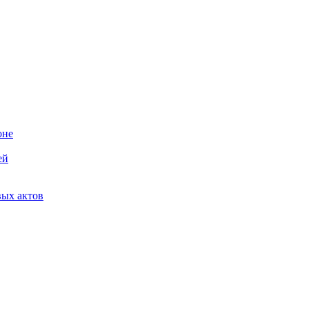
оне
ей
вых актов