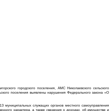
орского городского поселения, АМС Николаевского сельского
льского поселения выявлены нарушения Федерального закона «О
г. 13 муниципальных служащих органов местного самоуправления
енного характера, а также сведения о доходах, об имуществе и