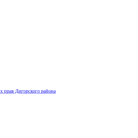
х прав Дигорского района