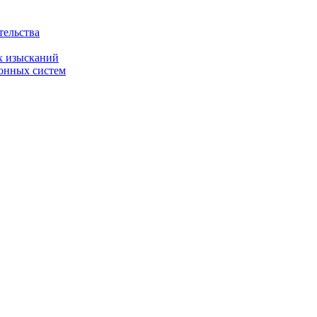
тельства
х изысканий
онных систем