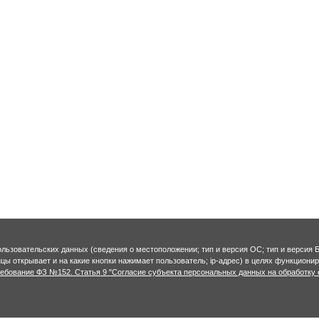
ользовательских данных (сведения о местоположении; тип и версия ОС; тип и версия Б
ницы открывает и на какие кнопки нажимает пользователь; ip-адрес) в целях функцион
ребование ФЗ №152. Статья 9 "Согласие субъекта персональных данных на обработку 