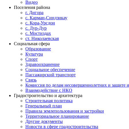
Видео
Поселения района
г. Дигора
с. Карман-Синдзикау
с. Кора-Урсдон
с. Дур-Дур
с. Мостиздах
ст. Николаевская
Социальная сфера
Образование
Культура
Спорт
Здравоохранение
Социальное обеспечение
Пассажирский транспорт
Связь
Комиссия по делам несовершеннолетних и защите и
Взаимодействие с НКО
Градостроительство и архитектура
Строительная политика
Генеральный план
Правила землепользования и застройки
Территориальное планирование
Другие документы
Новости в сфере градостроительства