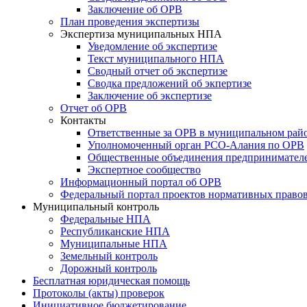
Заключение об ОРВ
План проведения экспертизы
Экспертиза муниципальных НПА
Уведомление об экспертизе
Текст муниципального НПА
Сводный отчет об экспертизе
Сводка предложений об экпертизе
Заключение об экспертизе
Отчет об ОРВ
Контакты
Ответственные за ОРВ в муниципальном рай
Уполномоченный орган РСО-Алания по ОРВ
Общественные объединения предпринимател
Экспертное сообщество
Информационный портал об ОРВ
Федеральный портал проектов нормативных право
Муниципальный контроль
Федеральные НПА
Республиканские НПА
Муниципальные НПА
Земельный контроль
Дорожный контроль
Бесплатная юридическая помощь
Протоколы (акты) проверок
Инициативное бюджетирование