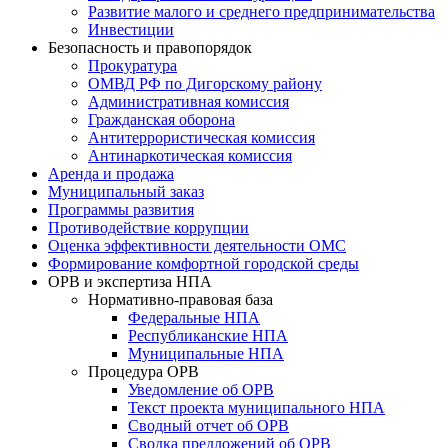
Развитие малого и среднего предпринимательства
Инвестиции
Безопасность и правопорядок
Прокуратура
ОМВД РФ по Дигорскому району
Административная комиссия
Гражданская оборона
Антитеррористическая комиссия
Антинаркотическая комиссия
Аренда и продажа
Муниципальный заказ
Программы развития
Противодействие коррупции
Оценка эффективности деятельности ОМС
Формирование комфортной городской среды
ОРВ и экспертиза НПА
Нормативно-правовая база
Федеральные НПА
Республиканские НПА
Муниципальные НПА
Процедура ОРВ
Уведомление об ОРВ
Текст проекта муниципального НПА
Сводный отчет об ОРВ
Сводка предложений об ОРВ