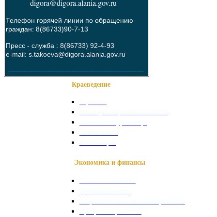
digora@digora.alania.gov.ru
Телефон горячей линии по обращению
граждан: 8(86733)90-7-13
Пресс - служба :
8(86733) 92-4-93
e-mail: s.takoeva@digora.alania.gov.ru
--------------------------------------------------------
Краеведение
О районе
Наши достопримечательности
Знаменитые уроженцы
Святые места
Фотогалерея
Экономика и финансы
Сельское хозяйство
Промышленность
Социально-экономическое развитие
Программы развития