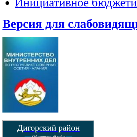
Инициативное бюджети
Версия для слабовидящ
Дигорский район
----
----
Официальный сайт