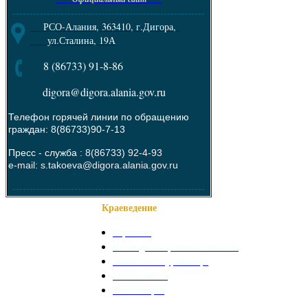
--------------------------------------------------------
РСО-Алания, 363410, г.Дигора,
ул.Сталина, 19А
8 (86733) 91-8-86
digora@digora.alania.gov.ru
Телефон горячей линии по обращению
граждан: 8(86733)90-7-13
Пресс - служба :
8(86733) 92-4-93
e-mail: s.takoeva@digora.alania.gov.ru
--------------------------------------------------------
Краеведение
О районе
Наши достопримечательности
Знаменитые уроженцы
Святые места
Фотогалерея