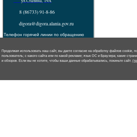
ул.Сталина, 19А
8 (86733) 91-8-86
digora@digora.alania.gov.ru
Телефон горячей линии по обращению
граждан: 8(86733)90-7-13
Пресс - служба :
8(86733) 92-4-93
Продолжая использовать наш сайт, вы даете согласие на обработку файлов cookie, п
e-mail: s.takoeva@digora.alania.gov.ru
пользователь; с какого сайта или по какой рекламе; язык ОС и Браузера; какие стра
и обзоров. Если вы не хотите, чтобы ваши данные обрабатывались, покиньте сайт.
(т
--------------------------------------------------------