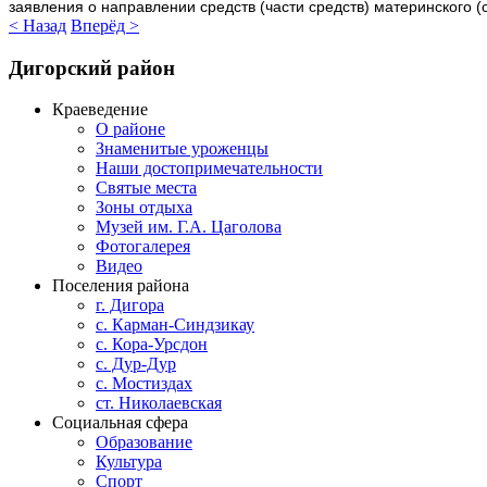
заявления о направлении средств (части средств) материнского 
< Назад
Вперёд >
Дигорский
район
Краеведение
О районе
Знаменитые уроженцы
Наши достопримечательности
Святые места
Зоны отдыха
Музей им. Г.А. Цаголова
Фотогалерея
Видео
Поселения района
г. Дигора
с. Карман-Синдзикау
с. Кора-Урсдон
с. Дур-Дур
с. Мостиздах
ст. Николаевская
Социальная сфера
Образование
Культура
Спорт