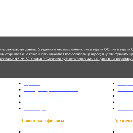
ользовательских данных (сведения о местоположении; тип и версия ОС; тип и версия Б
ницы открывает и на какие кнопки нажимает пользователь; ip-адрес) в целях функцион
ребование ФЗ №152. Статья 9 "Согласие субъекта персональных данных на обработку 
Краеведение
Полезная 
О районе
Телефон
Наши достопримечательности
Сказани
Знаменитые уроженцы
Символ
Святые места
Осетинс
Фотогалерея
Осетинс
Экономика и финансы
Архитекту
Сельское хозяйство
Генерал