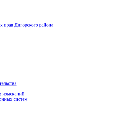
х прав Дигорского района
тельства
х изысканий
онных систем