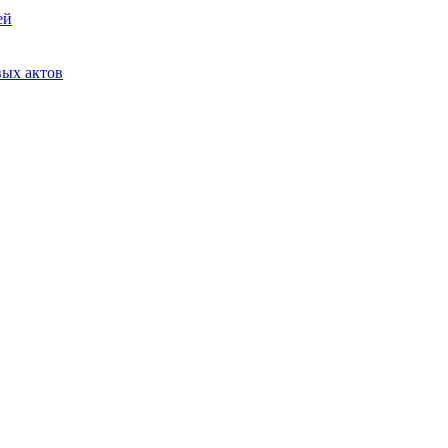
ей
вых актов