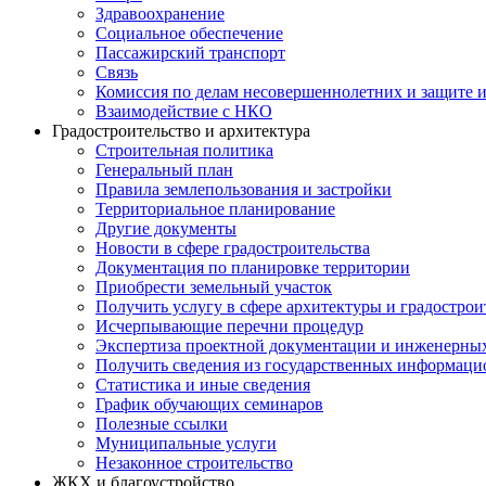
Здравоохранение
Социальное обеспечение
Пассажирский транспорт
Связь
Комиссия по делам несовершеннолетних и защите и
Взаимодействие с НКО
Градостроительство и архитектура
Строительная политика
Генеральный план
Правила землепользования и застройки
Территориальное планирование
Другие документы
Новости в сфере градостроительства
Документация по планировке территории
Приобрести земельный участок
Получить услугу в сфере архитектуры и градострои
Исчерпывающие перечни процедур
Экспертиза проектной документации и инженерны
Получить сведения из государственных информаци
Статистика и иные сведения
График обучающих семинаров
Полезные ссылки
Муниципальные услуги
Незаконное строительство
ЖКХ и благоустройство