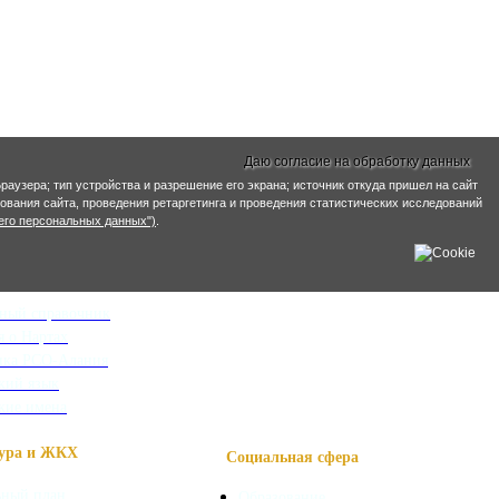
Даю согласие на обработку данных
раузера; тип устройства и разрешение его экрана; источник откуда пришел на сайт
ирования сайта, проведения ретаргетинга и проведения статистических исследований
его персональных данных")
.
информация
ный справочник
я о Нартах
ика РСО-Алания
кий язык
кие имена
ра и ЖКХ
Социальная сфера
ьный план
Образование