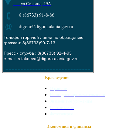
ул.Сталина, 19А
8 (86733) 91-8-86
digora@digora.alania.gov.ru
Телефон горячей линии по обращению
граждан: 8(86733)90-7-13
Пресс - служба :
8(86733) 92-4-93
e-mail: s.takoeva@digora.alania.gov.ru
--------------------------------------------------------
Краеведение
О районе
Наши достопримечательности
Знаменитые уроженцы
Святые места
Фотогалерея
Экономика и финансы