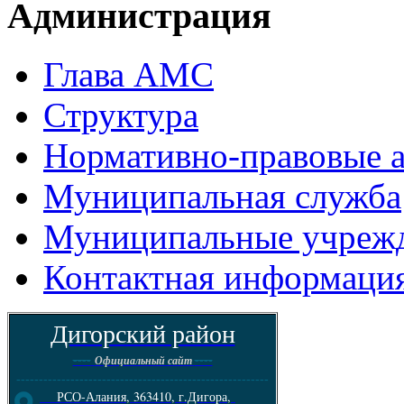
Администрация
Глава АМС
Структура
Нормативно-правовые 
Муниципальная служба
Муниципальные учреж
Контактная информаци
Дигорский район
----
----
Официальный сайт
--------------------------------------------------------
РСО-Алания, 363410, г.Дигора,