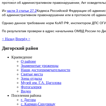
протокол об административном правонарушении, Акт освидетельс
Из
части 3 статьи 27.2
Кодекса Российской Федерации об админист
об административном правонарушении или в протоколе об админ
Однако данное требование норм КоАП РФ, инспектором ДПС ОГИ
По результатам проверки в адрес начальника ОМВД России по Ди
< Назад
Вперёд >
Дигорский
район
Краеведение
О районе
Знаменитые уроженцы
Наши достопримечательности
Святые места
Зоны отдыха
Музей им. Г.А. Цаголова
Фотогалерея
Видео
Поселения района
г. Дигора
с. Карман-Синдзикау