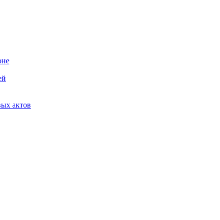
оне
ей
вых актов