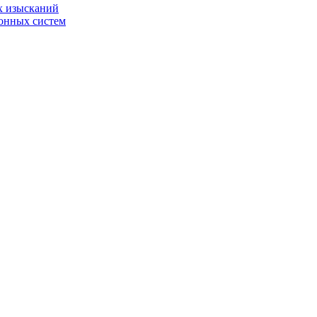
х изысканий
онных систем