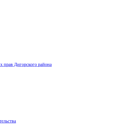
х прав Дигорского района
тельства