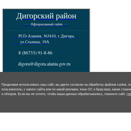
Дигорский район
----
----
Официальный сайт
--------------------------------------------------------
РСО-Алания, 363410, г.Дигора,
ул.Сталина, 19А
8 (86733) 91-8-86
digora@digora.alania.gov.ru
Телефон горячей линии по обращению
граждан: 8(86733)90-7-13
Продолжая использовать наш сайт, вы даете согласие на обработку файлов cookie, п
Пресс - служба :
8(86733) 92-4-93
пользователь; с какого сайта или по какой рекламе; язык ОС и Браузера; какие стра
и обзоров. Если вы не хотите, чтобы ваши данные обрабатывались, покиньте сайт.
(т
e-mail: s.takoeva@digora.alania.gov.ru
--------------------------------------------------------