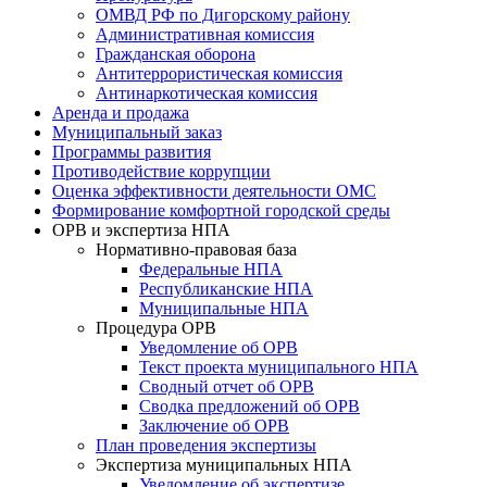
ОМВД РФ по Дигорскому району
Административная комиссия
Гражданская оборона
Антитеррористическая комиссия
Антинаркотическая комиссия
Аренда и продажа
Муниципальный заказ
Программы развития
Противодействие коррупции
Оценка эффективности деятельности ОМС
Формирование комфортной городской среды
ОРВ и экспертиза НПА
Нормативно-правовая база
Федеральные НПА
Республиканские НПА
Муниципальные НПА
Процедура ОРВ
Уведомление об ОРВ
Текст проекта муниципального НПА
Сводный отчет об ОРВ
Сводка предложений об ОРВ
Заключение об ОРВ
План проведения экспертизы
Экспертиза муниципальных НПА
Уведомление об экспертизе