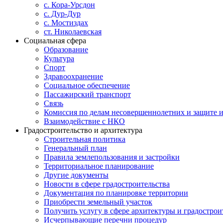
с. Кора-Урсдон
с. Дур-Дур
с. Мостиздах
ст. Николаевская
Социальная сфера
Образование
Культура
Спорт
Здравоохранение
Социальное обеспечение
Пассажирский транспорт
Связь
Комиссия по делам несовершеннолетних и защите и
Взаимодействие с НКО
Градостроительство и архитектура
Строительная политика
Генеральный план
Правила землепользования и застройки
Территориальное планирование
Другие документы
Новости в сфере градостроительства
Документация по планировке территории
Приобрести земельный участок
Получить услугу в сфере архитектуры и градострои
Исчерпывающие перечни процедур