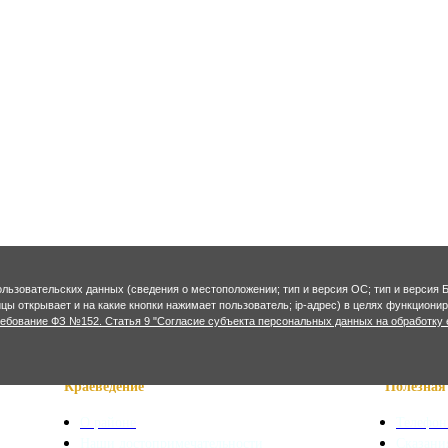
ользовательских данных (сведения о местоположении; тип и версия ОС; тип и версия Б
ницы открывает и на какие кнопки нажимает пользователь; ip-адрес) в целях функцион
ребование ФЗ №152. Статья 9 "Согласие субъекта персональных данных на обработку 
Краеведение
Полезная 
О районе
Телефон
Наши достопримечательности
Сказани